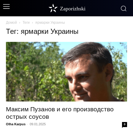
Zaporizhski
Домой
Теги
ярмарки Украины
Тег: ярмарки Украины
Максим Пузанов и его производство
острых соусов
Olha Karpus
-
09.01.2025
0