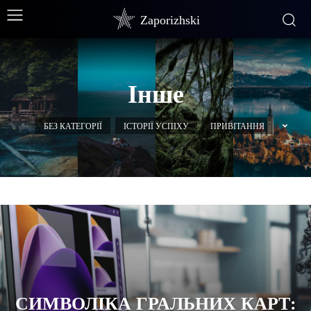
Zaporizhski
Інше
БЕЗ КАТЕГОРІЇ
ІСТОРІЇ УСПІХУ
ПРИВІТАННЯ
СИМВОЛІКА ГРАЛЬНИХ КАРТ: