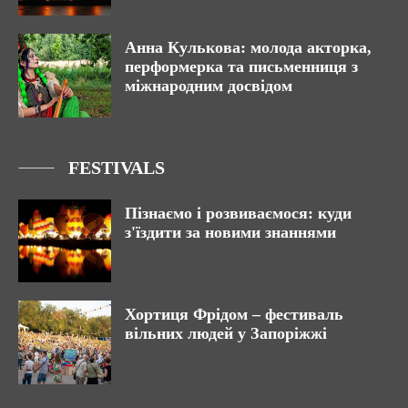
Анна Кулькова: молода акторка,
перформерка та письменниця з
міжнародним досвідом
FESTIVALS
Пізнаємо і розвиваємося: куди
з'їздити за новими знаннями
Хортиця Фрідом – фестиваль
вільних людей у Запоріжжі