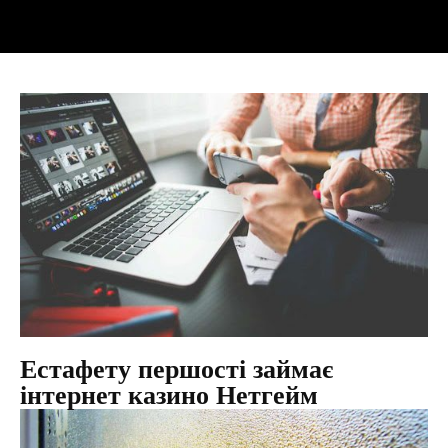
Естафету першості займає
інтернет казино Нетгейм