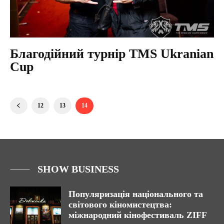
Благодійний турнір TMS Ukranian
Cup
12
13
14
SHOW BUSINESS
Популяризація національного та
світового кіномистецтва:
міжнародний кінофестиваль ZIFF