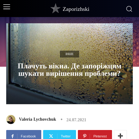
Zaporizhski
ІНШЕ
Плачуть вікна. Де запоріжцям
шукати вирішення проблеми?
Valeria Lychovchuk
24.07.2021
Facebook
Twitter
Pinterest