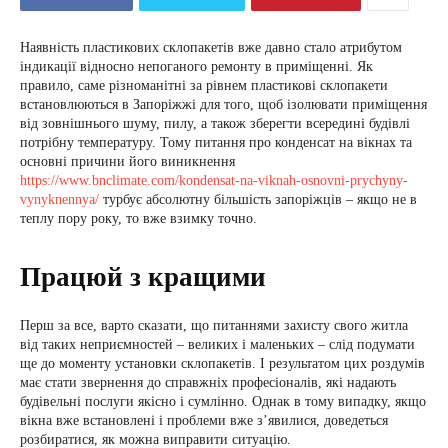
Наявність пластикових склопакетів вже давно стало атрибутом
індикації відносно непоганого ремонту в приміщенні. Як
правило, саме різноманітні за рівнем пластикові склопакети
встановлюються в Запоріжжі для того, щоб ізолювати приміщення
від зовнішнього шуму, пилу, а також зберегти всередині будівлі
потрібну температуру. Тому питання про конденсат на вікнах та
основні причини його виникнення
https://www.bnclimate.com/kondensat-na-viknah-osnovni-prychyny-
vynyknennya/
турбує абсолютну більшість запоріжців – якщо не в
теплу пору року, то вже взимку точно.
Працюй з кращими
Перш за все, варто сказати, що питаннями захисту свого житла
від таких неприємностей – великих і маленьких – слід подумати
ще до моменту установки склопакетів. І результатом цих роздумів
має стати звернення до справжніх професіоналів, які надають
будівельні послуги якісно і сумлінно. Однак в тому випадку, якщо
вікна вже встановлені і проблеми вже з’явилися, доведеться
розбиратися, як можна виправити ситуацію.