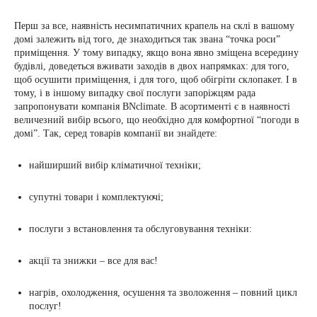
Перш за все, наявність несимпатичних крапель на склі в вашому
домі залежить від того, де знаходиться так звана “точка роси”
приміщення. У тому випадку, якщо вона явно зміщена всередину
будівлі, доведеться вживати заходів в двох напрямках: для того,
щоб осушити приміщення, і для того, щоб обігріти склопакет. І в
тому, і в іншому випадку свої послуги запоріжцям рада
запропонувати компанія BNclimate. В асортименті є в наявності
величезний вибір всього, що необхідно для комфортної “погоди в
домі”. Так, серед товарів компанії ви знайдете:
найширший вибір кліматичної техніки;
супутні товари і комплектуючі;
послуги з встановлення та обслуговування техніки:
акції та знижки – все для вас!
нагрів, охолодження, осушення та зволоження – повний цикл
послуг!