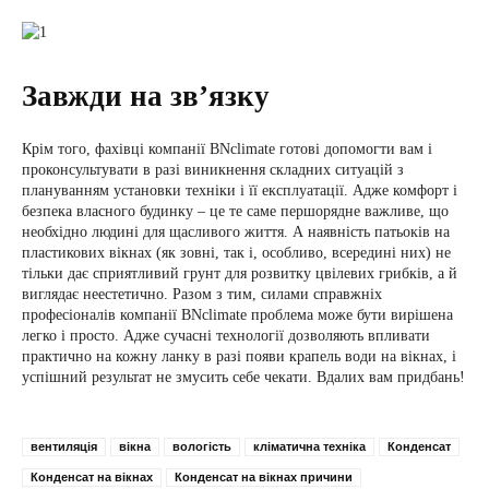
Завжди на зв’язку
Крім того, фахівці компанії BNclimate готові допомогти вам і
проконсультувати в разі виникнення складних ситуацій з
плануванням установки техніки і її експлуатації. Адже комфорт і
безпека власного будинку – це те саме першорядне важливе, що
необхідно людині для щасливого життя. А наявність патьоків на
пластикових вікнах (як зовні, так і, особливо, всередині них) не
тільки дає сприятливий грунт для розвитку цвілевих грибків, а й
виглядає неестетично. Разом з тим, силами справжніх
професіоналів компанії BNclimate проблема може бути вирішена
легко і просто. Адже сучасні технології дозволяють впливати
практично на кожну ланку в разі появи крапель води на вікнах, і
успішний результат не змусить себе чекати. Вдалих вам придбань!
вентиляція
вікна
вологість
кліматична техніка
Конденсат
Конденсат на вікнах
Конденсат на вікнах причини