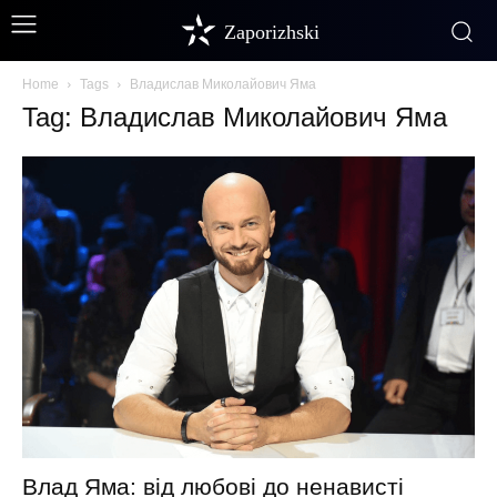
Zaporizhski
Home
Tags
Владислав Миколайович Яма
Tag: Владислав Миколайович Яма
Влад Яма: від любові до ненависті