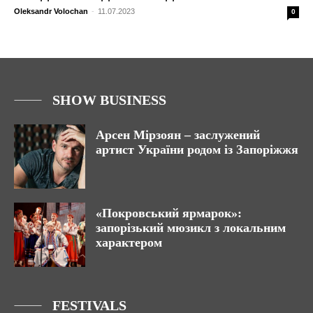
Oleksandr Volochan
-
11.07.2023
0
SHOW BUSINESS
Арсен Мірзоян – заслужений
артист України родом із Запоріжжя
«Покровський ярмарок»:
запорізький мюзикл з локальним
характером
FESTIVALS