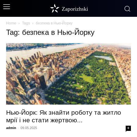
Zaporizhski
Home
Tags
безпека в Нью-Йорку
Tag: безпека в Нью-Йорку
Нью-Йорк: Як знайти роботу та житло
мрії і не стати жертвою...
admin
-
09.05.2025
0