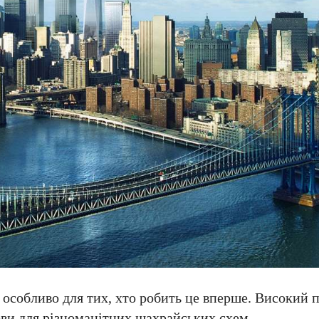
особливо для тих, хто робить це вперше. Високий 
ви для різноманітних шахрайських схем.