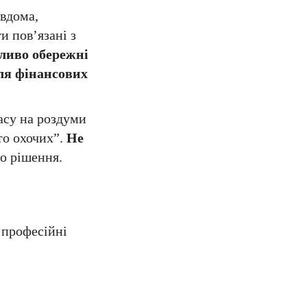
вдома,
и пов’язані з
бливо обережні
ля фінансових
асу на роздуми
то охочих”.
Не
о рішення.
 професійні