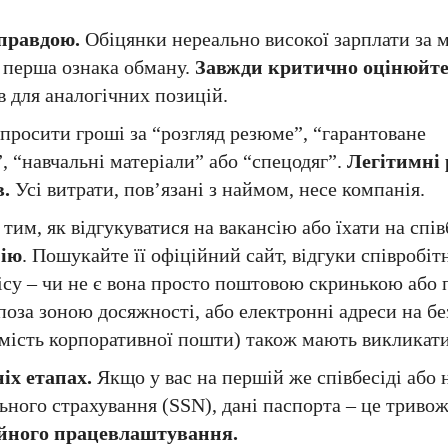
 правдою.
Обіцянки нереально високої зарплати за 
– перша ознака обману.
Завжди критично оцінюйте
 для аналогічних позицій.
росити гроші за “розгляд резюме”, “гарантоване
 “навчальні матеріали” або “спецодяг”.
Легітимні 
в.
Усі витрати, пов’язані з наймом, несе компанія.
тим, як відгукуватися на вакансію або їхати на спів
нію
. Пошукайте її офіційний сайт, відгуки співробіт
офісу – чи не є вона просто поштовою скринькою або
поза зоною досяжності, або електронні адреси на б
мість корпоративної пошти) також мають викликати
іх етапах.
Якщо у вас на першій же співбесіді або н
ьного страхування (SSN), дані паспорта – це триво
ійного працевлаштування.