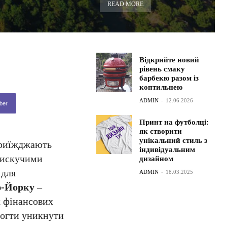
READ MORE
Відкрийте новий
рівень смаку
барбекю разом із
коптильнею
ADMIN
-
12.06.2026
ber
Принт на футболці:
як створити
унікальний стиль з
приїжджають
індивідуальним
блискучими
дизайном
 для
ADMIN
-
18.03.2025
ю-Йорку
–
х фінансових
могти уникнути