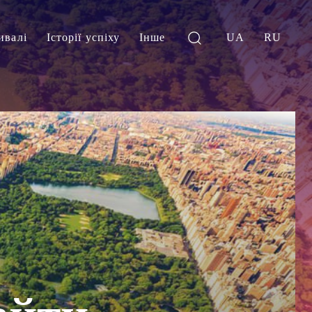
ивалі
Історії успіху
Інше
UA
RU