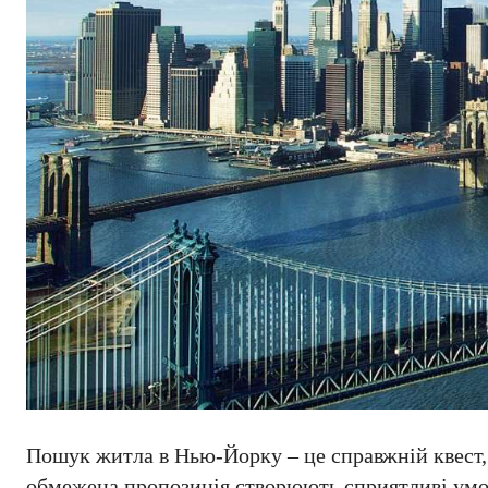
Пошук житла в Нью-Йорку – це справжній квест, 
обмежена пропозиція створюють сприятливі умо