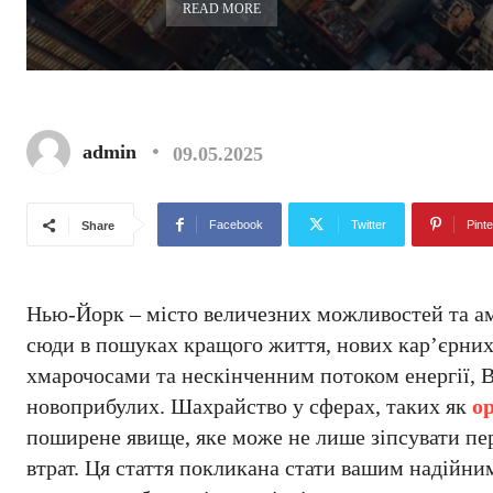
READ MORE
admin
09.05.2025
Facebook
Twitter
Pinte
Share
Нью-Йорк – місто величезних можливостей та ам
сюди в пошуках кращого життя, нових кар’єрних
хмарочосами та нескінченним потоком енергії, В
новоприбулих. Шахрайство у сферах, таких як
о
поширене явище, яке може не лише зіпсувати пер
втрат. Ця стаття покликана стати вашим надійни