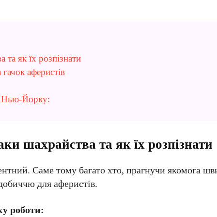
та як їх розпізнати
 гачок аферистів
у Нью-Йорку:
ки шахрайства та як їх розпізнати
нтний. Саме тому багато хто, прагнучи якомога ш
здобиччю для аферистів.
у роботи: