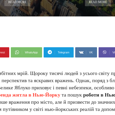
READ MORE
READ MORE
rest
WhatsApp
Telegram
VK
Vi
бітних мрій. Щороку тисячі людей з усього світу 
 перспектив та яскравих вражень. Однак, поряд з 
елике Яблуко приховує і певні небезпеки, особливо
ренда житла в Нью-Йорку
та пошук
роботи в Нь
ше враження про місто, але й призвести до значни
м путівником у світі нью-йоркських реалій та допо