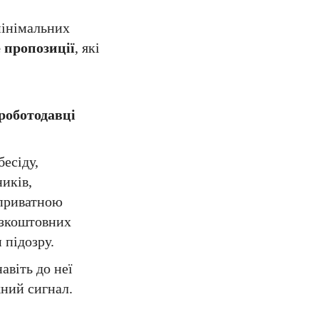
мінімальних
 пропозиції
, які
роботодавці
бесіду,
ників,
 приватною
езкоштовних
 підозру.
авіть до неї
жний сигнал.