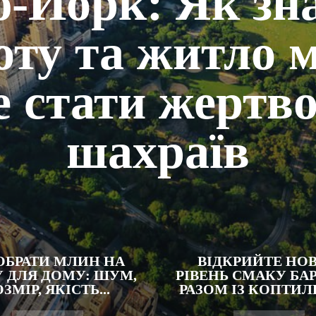
-Йорк: Як зн
оту та житло мр
е стати жертв
шахраїв
ОБРАТИ МЛИН НА
ВІДКРИЙТЕ НО
 ДЛЯ ДОМУ: ШУМ,
РІВЕНЬ СМАКУ БА
ЗМІР, ЯКІСТЬ...
РАЗОМ ІЗ КОПТИ