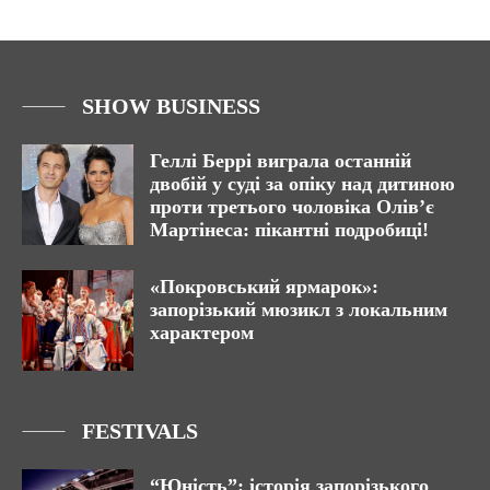
SHOW BUSINESS
Геллі Беррі виграла останній
двобій у суді за опіку над дитиною
проти третього чоловіка Олів’є
Мартінеса: пікантні подробиці!
«Покровський ярмарок»:
запорізький мюзикл з локальним
характером
FESTIVALS
“Юність”: історія запорізького