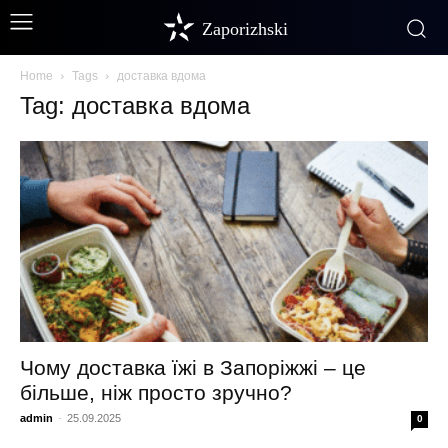
Zaporizhski
Home
Tags
доставка вдома
Tag: доставка вдома
Чому доставка їжі в Запоріжжі – це
більше, ніж просто зручно?
admin
-
25.09.2025
0