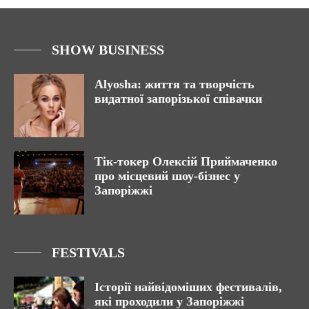
SHOW BUSINESS
Alyosha: життя та творчість
видатної запорізької співачки
Тік-токер Олексій Приймаченко
про місцевий шоу-бізнес у
Запоріжжі
FESTIVALS
Історії найвідоміших фестивалів,
які проходили у Запоріжжі