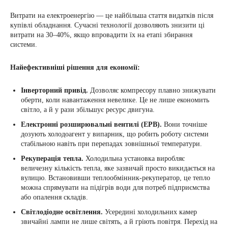
Витрати на електроенергію — це найбільша стаття видатків після
купівлі обладнання. Сучасні технології дозволяють знизити ці
витрати на 30–40%, якщо впровадити їх на етапі збирання
системи.
Найефективніші рішення для економії:
Інверторний привід.
Дозволяє компресору плавно знижувати
оберти, коли навантаження невелике. Це не лише економить
світло, а й у рази збільшує ресурс двигуна.
Електронні розширювальні вентилі (ЕРВ).
Вони точніше
дозують холодоагент у випарник, що робить роботу системи
стабільною навіть при перепадах зовнішньої температури.
Рекуперація тепла.
Холодильна установка виробляє
величезну кількість тепла, яке зазвичай просто викидається на
вулицю. Встановивши теплообмінник-рекуператор, це тепло
можна спрямувати на підігрів води для потреб підприємства
або опалення складів.
Світлодіодне освітлення.
Усередині холодильних камер
звичайні лампи не лише світять, а й гріють повітря. Перехід на