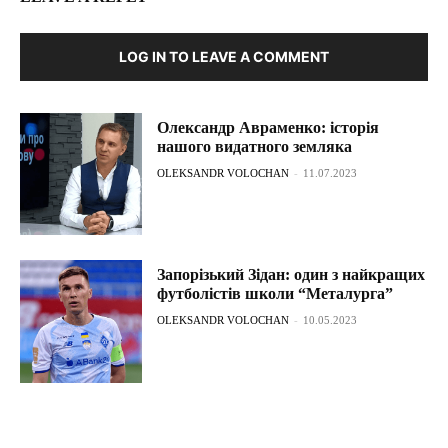
LOG IN TO LEAVE A COMMENT
Олександр Авраменко: історія
нашого видатного земляка
OLEKSANDR VOLOCHAN
-
11.07.2023
Запорізький Зідан: один з найкращих
футболістів школи “Металурга”
OLEKSANDR VOLOCHAN
-
10.05.2023