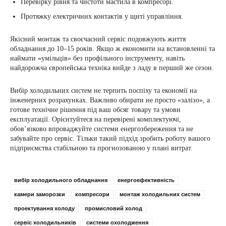
Перевірку рівня та чистоти мастила в компресорі.
Протяжку електричних контактів у щиті управління.
Якісний монтаж та своєчасний сервіс подовжують життя
обладнання до 10–15 років. Якщо ж економити на встановленні та
наймати «умільців» без профільного інструменту, навіть
найдорожча європейська техніка вийде з ладу в перший же сезон.
Вибір холодильних систем не терпить поспіху та економії на
інженерних розрахунках. Важливо обирати не просто «залізо», а
готове технічне рішення під ваш обсяг товару та умови
експлуатації. Орієнтуйтеся на перевірені комплектуючі,
обов’язково впроваджуйте системи енергозбереження та не
забувайте про сервіс. Тільки такий підхід зробить роботу вашого
підприємства стабільною та прогнозованою у плані витрат.
вибір холодильного обладнання
енергоефективність
камери заморозки
компресори
монтаж холодильних систем
проектування холоду
промисловий холод
сервіс холодильників
системи охолодження