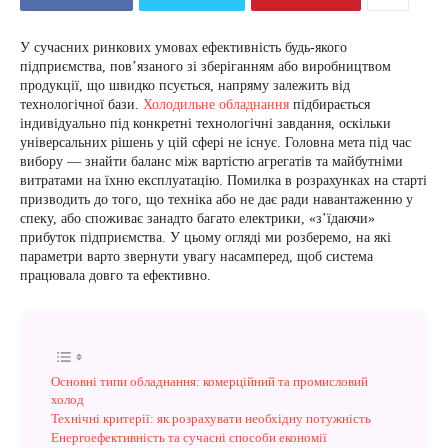
У сучасних ринкових умовах ефективність будь-якого
підприємства, пов’язаного зі зберіганням або виробництвом
продукції, що швидко псується, напряму залежить від
технологічної бази.
Холодильне обладнання
підбирається
індивідуально під конкретні технологічні завдання, оскільки
універсальних рішень у цій сфері не існує. Головна мета під час
вибору — знайти баланс між вартістю агрегатів та майбутніми
витратами на їхню експлуатацію. Помилка в розрахунках на старті
призводить до того, що техніка або не дає ради навантаженню у
спеку, або споживає занадто багато електрики, «з’їдаючи»
прибуток підприємства. У цьому огляді ми розберемо, на які
параметри варто звернути увагу насамперед, щоб система
працювала довго та ефективно.
Основні типи обладнання: комерційний та промисловий
холод
Технічні критерії: як розрахувати необхідну потужність
Енергоефективність та сучасні способи економії