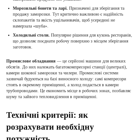
Морозильні бонети та ларі.
Призначені для зберігання та
продажу заморозки. Тут критично важливою є надійність
склопакетів та якість ущільнювачів, щоб усередині не
намерзала «шуба».
Холодильні столи.
Популярне рішення для кухонь ресторанів,
що дозволяє поєднати робочу поверхню з місцем зберігання
заготовок.
Промислове обладнання
— це серйозні машини для великих
обсягів. До них належать багатокомпресорні станції (централі),
камери шокової заморозки та чилери. Промислові системи
зазвичай будуються на базі виносного холоду: самі компресори
стоять в окремому приміщенні, а холод подається в камери
трубопроводами. Це економить місце в робочих зонах, позбавляє
шуму та зайвого тепловиділення в приміщенні.
Технічні критерії: як
розрахувати необхідну
потужність