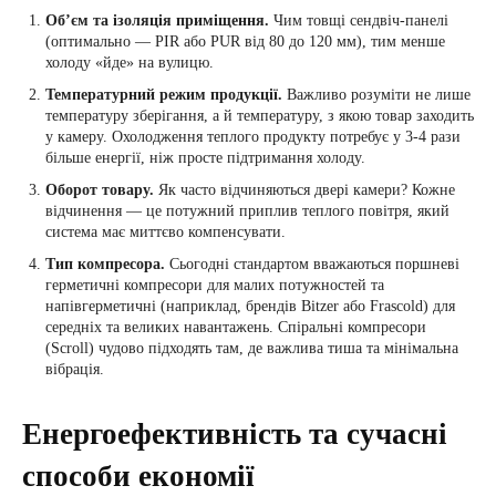
Об’єм та ізоляція приміщення.
Чим товщі сендвіч-панелі
(оптимально — PIR або PUR від 80 до 120 мм), тим менше
холоду «йде» на вулицю.
Температурний режим продукції.
Важливо розуміти не лише
температуру зберігання, а й температуру, з якою товар заходить
у камеру. Охолодження теплого продукту потребує у 3-4 рази
більше енергії, ніж просте підтримання холоду.
Оборот товару.
Як часто відчиняються двері камери? Кожне
відчинення — це потужний приплив теплого повітря, який
система має миттєво компенсувати.
Тип компресора.
Сьогодні стандартом вважаються поршневі
герметичні компресори для малих потужностей та
напівгерметичні (наприклад, брендів Bitzer або Frascold) для
середніх та великих навантажень. Спіральні компресори
(Scroll) чудово підходять там, де важлива тиша та мінімальна
вібрація.
Енергоефективність та сучасні
способи економії