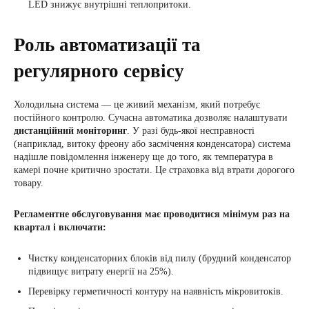
LED знижує внутрішні теплопритоки.
Роль автоматизації та
регулярного сервісу
Холодильна система — це живий механізм, який потребує
постійного контролю. Сучасна автоматика дозволяє налаштувати
дистанційний моніторинг
. У разі будь-якої несправності
(наприклад, витоку фреону або засмічення конденсатора) система
надішле повідомлення інженеру ще до того, як температура в
камері почне критично зростати. Це страховка від втрати дорогого
товару.
Регламентне обслуговування має проводитися мінімум раз на
квартал і включати:
Чистку конденсаторних блоків від пилу (брудний конденсатор
підвищує витрату енергії на 25%).
Перевірку герметичності контуру на наявність мікровитоків.