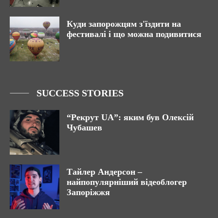
Куди запорожцям з'їздити на
фестивалі і що можна подивитися
SUCCESS STORIES
“Рекрут UA”: яким був Олексій
Чубашев
Тайлер Андерсон –
найпопулярніший відеоблогер
Запоріжжя