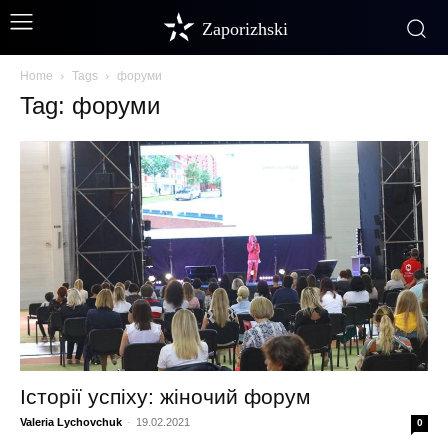
Zaporizhski
Home
Tags
форуми
Tag: форуми
Історії успіху: жіночий форум
Valeria Lychovchuk
-
19.02.2021
0