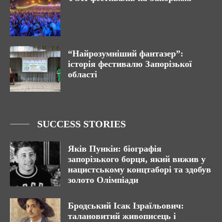
“Найрозумніший фантазер”:
історія фестивалю Запорізької
області
SUCCESS STORIES
Яків Пункін: біографія
запорізького борця, який вижив у
нацистському концтаборі та здобув
золото Олімпіади
Бродський Ісак Ізраїльович:
талановитий живописець і