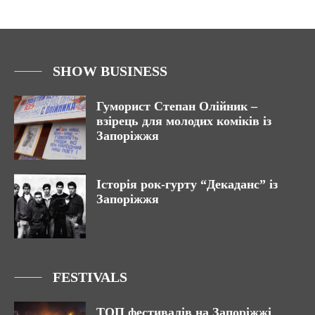
SHOW BUSINESS
Гуморист Степан Олійник –
взірець для молодих коміків із
Запоріжжя
Історія рок-гурту “Декаданс” із
Запоріжжя
FESTIVALS
ТОП фестивалів на Запоріжжі