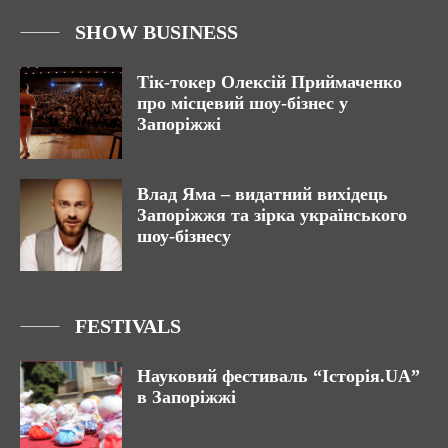
SHOW BUSINESS
Тік-токер Олексій Приймаченко
про місцевий шоу-бізнес у
Запоріжжі
Влад Яма – видатний вихідець
Запоріжжя та зірка українського
шоу-бізнесу
FESTIVALS
Науковий фестиваль “Історія.UA”
в Запоріжжі