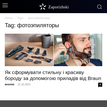
Zaporizhski
Home
Tags
фотоэпиляторы
Tag: фотоэпиляторы
Як сформувати стильну і красиву
бороду за допомогою приладів від Braun
anonim
-
21.10.2021
0