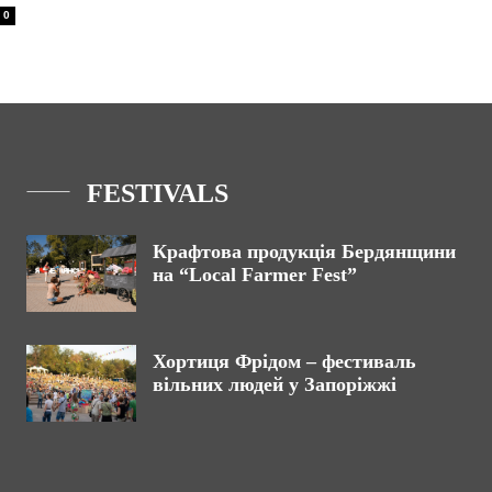
0
FESTIVALS
Крафтова продукція Бердянщини
на “Local Farmer Fest”
Хортиця Фрідом – фестиваль
вільних людей у Запоріжжі