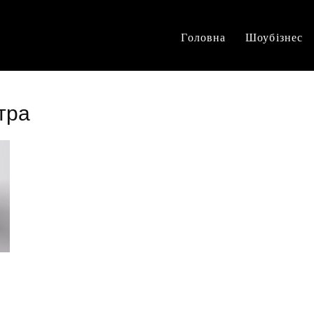
Головна
Шоубізнес
тра