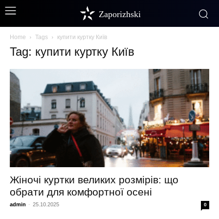
Zaporizhski
Home
Tags
купити куртку Київ
Tag: купити куртку Київ
Жіночі куртки великих розмірів: що
обрати для комфортної осені
admin
-
25.10.2025
0