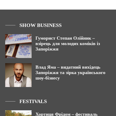
SHOW BUSINESS
Гуморист Степан Олійник –
взірець для молодих коміків із
Запоріжжя
Влад Яма – видатний вихідець
Запоріжжя та зірка українського
шоу-бізнесу
FESTIVALS
Хортиця Фрідом – фестиваль