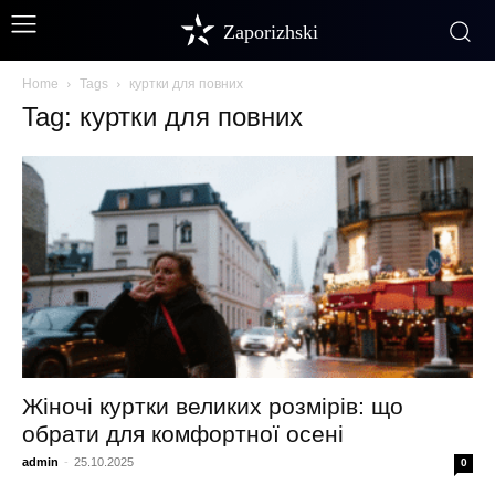
Zaporizhski
Home
Tags
куртки для повних
Tag: куртки для повних
Жіночі куртки великих розмірів: що
обрати для комфортної осені
admin
-
25.10.2025
0