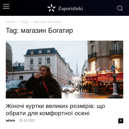
Zaporizhski
Home
Tags
магазин Богатир
Tag: магазин Богатир
Жіночі куртки великих розмірів: що
обрати для комфортної осені
admin
-
25.10.2025
0