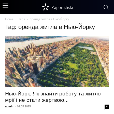
Zaporizhski
Home
Tags
оренда житла в Нью-Йорку
Tag: оренда житла в Нью-Йорку
Нью-Йорк: Як знайти роботу та житло
мрії і не стати жертвою...
admin
-
09.05.2025
0