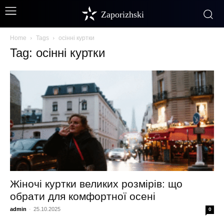
Zaporizhski
Home
Tags
осінні куртки
Tag: осінні куртки
Жіночі куртки великих розмірів: що
обрати для комфортної осені
admin
-
25.10.2025
0