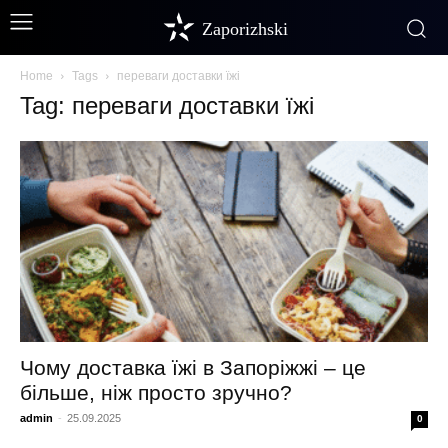
Zaporizhski
Home
Tags
переваги доставки їжі
Tag: переваги доставки їжі
Чому доставка їжі в Запоріжжі – це
більше, ніж просто зручно?
admin
-
25.09.2025
0