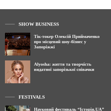
SHOW BUSINESS
Тік-токер Олексій Приймаченко
про місцевий шоу-бізнес у
Запоріжжі
Alyosha: життя та творчість
видатної запорізької співачки
FESTIVALS
Науковий фестиваль “Історія.UA”