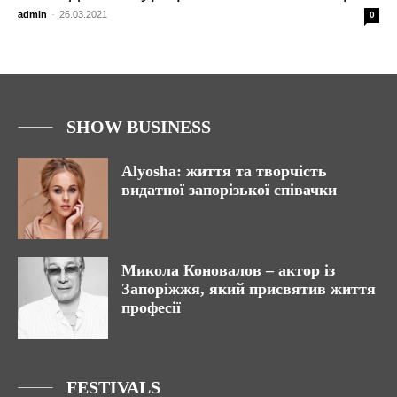
admin
-
26.03.2021
0
SHOW BUSINESS
Alyosha: життя та творчість
видатної запорізької співачки
Микола Коновалов – актор із
Запоріжжя, який присвятив життя
професії
FESTIVALS