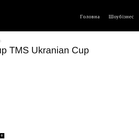
Головна
Шоубізнес
p
ир TMS Ukranian Cup
0