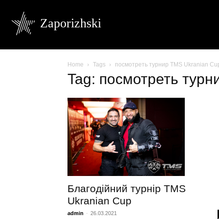
Zaporizhski
Home
Tags
посмотреть турнир TMS Ukranian Cu
Tag: посмотреть турн
Благодійний турнір TMS
Ukranian Cup
admin
-
26.03.2021