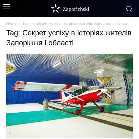
Zaporizhski
Home
Tags
Секрет успіху в історіях жителів Запоріжжя і області
Tag: Секрет успіху в історіях жителів
Запоріжжя і області