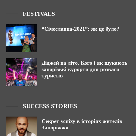
FESTIVALS
“Січеславна-2021”: як це було?
Діджей на літо. Кого і як шукають
запорізькі курорти для розваги
туристів
SUCCESS STORIES
Секрет успіху в історіях жителів
Запоріжжя