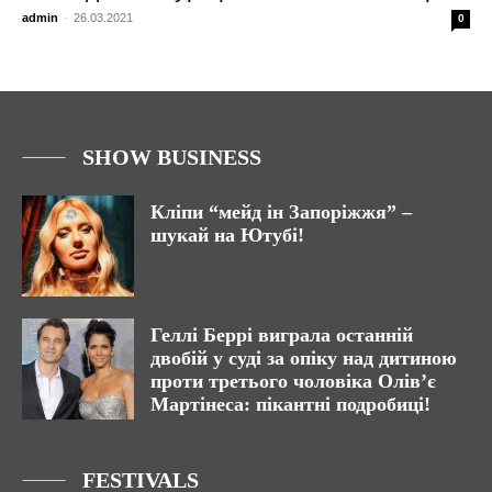
admin
-
26.03.2021
0
SHOW BUSINESS
Кліпи “мейд ін Запоріжжя” –
шукай на Ютубі!
Геллі Беррі виграла останній
двобій у суді за опіку над дитиною
проти третього чоловіка Олів’є
Мартінеса: пікантні подробиці!
FESTIVALS