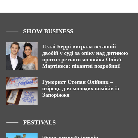
SHOW BUSINESS
Геллі Беррі виграла останній
двобій у суді за опіку над дитиною
проти третього чоловіка Олів’є
Мартінеса: пікантні подробиці!
Гуморист Степан Олійник –
взірець для молодих коміків із
Запоріжжя
FESTIVALS
“Бригантина”: історія