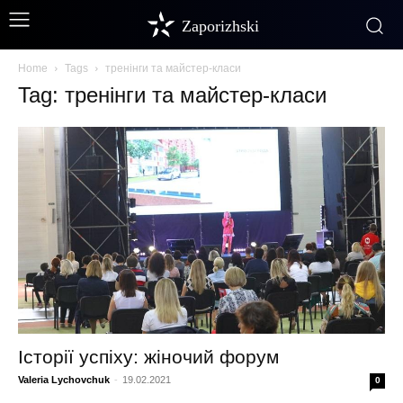
Zaporizhski
Home
Tags
тренінги та майстер-класи
Tag: тренінги та майстер-класи
Історії успіху: жіночий форум
Valeria Lychovchuk
-
19.02.2021
0