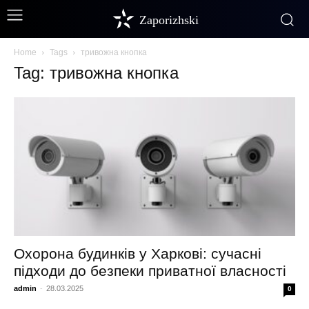
Zaporizhski
Home
Tags
тривожна кнопка
Tag: тривожна кнопка
Охорона будинків у Харкові: сучасні
підходи до безпеки приватної власності
admin
-
28.03.2025
0