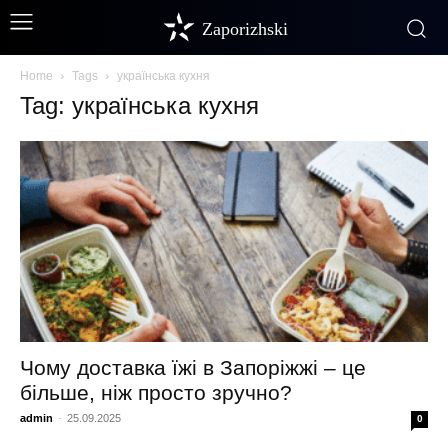
Zaporizhski
Home
Tags
українська кухня
Tag: українська кухня
Чому доставка їжі в Запоріжжі – це
більше, ніж просто зручно?
admin
-
25.09.2025
0