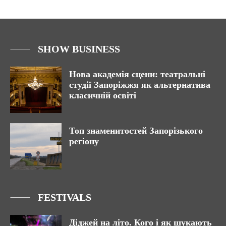
SHOW BUSINESS
Нова академія сцени: театральні
студії Запоріжжя як альтернатива
класичній освіті
Топ знаменитостей Запорізького
регіону
FESTIVALS
Діджей на літо. Кого і як шукають