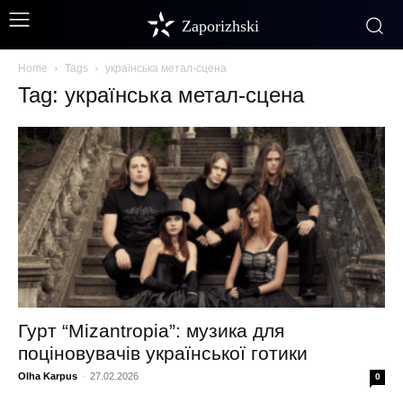
Zaporizhski
Home
Tags
українська метал-сцена
Tag: українська метал-сцена
Гурт “Mizantropia”: музика для
поціновувачів української готики
Olha Karpus
-
27.02.2026
0