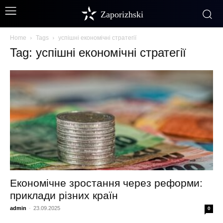
Zaporizhski
Home
Tags
успішні економічні стратегії
Tag: успішні економічні стратегії
Економічне зростання через реформи:
приклади різних країн
admin
-
23.09.2025
0