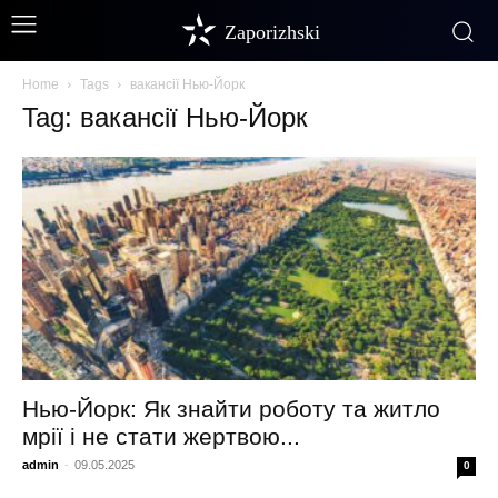
Zaporizhski
Home
Tags
вакансії Нью-Йорк
Tag: вакансії Нью-Йорк
Нью-Йорк: Як знайти роботу та житло
мрії і не стати жертвою...
admin
-
09.05.2025
0