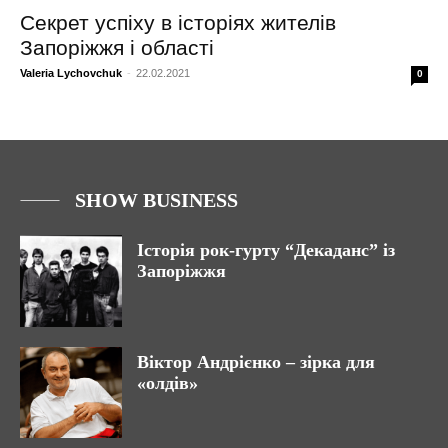
Секрет успіху в історіях жителів
Запоріжжя і області
Valeria Lychovchuk
-
22.02.2021
0
SHOW BUSINESS
Історія рок-гурту “Декаданс” із
Запоріжжя
Віктор Андрієнко – зірка для
«олдів»