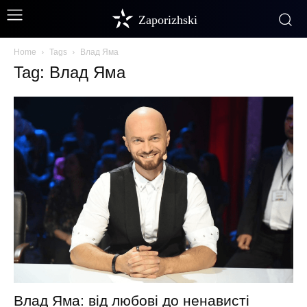
Zaporizhski
Home
Tags
Влад Яма
Tag: Влад Яма
Влад Яма: від любові до ненависті