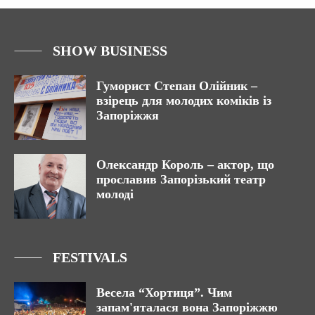
SHOW BUSINESS
Гуморист Степан Олійник –
взірець для молодих коміків із
Запоріжжя
Олександр Король – актор, що
прославив Запорізький театр
молоді
FESTIVALS
Весела “Хортиця”. Чим
запам'яталася вона Запоріжжю