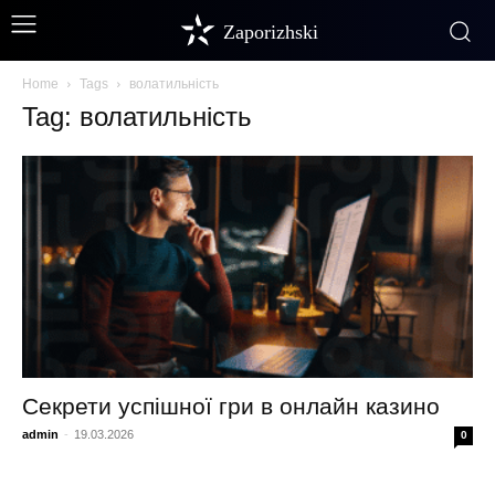
Zaporizhski
Home
Tags
волатильність
Tag: волатильність
Секрети успішної гри в онлайн казино
admin
-
19.03.2026
0