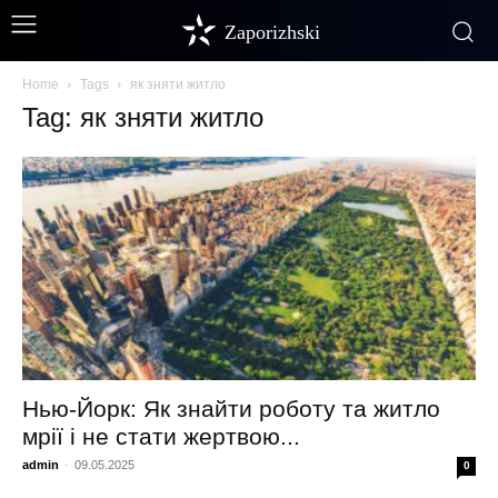
Zaporizhski
Home
Tags
як зняти житло
Tag: як зняти житло
Нью-Йорк: Як знайти роботу та житло
мрії і не стати жертвою...
admin
-
09.05.2025
0