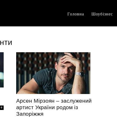
Головна
Шоубізнес
анти
Арсен Мірзоян – заслужений
артист України родом із
0
Запоріжжя