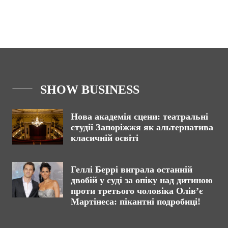
SHOW BUSINESS
Нова академія сцени: театральні
студії Запоріжжя як альтернатива
класичній освіті
Геллі Беррі виграла останній
двобій у суді за опіку над дитиною
проти третього чоловіка Олів’є
Мартінеса: пікантні подробиці!