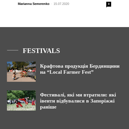
Marianna Semerenko
-
15.07.2020
0
FESTIVALS
Крафтова продукція Бердянщини
на “Local Farmer Fest”
Фестивалі, які ми втратили: які
івенти відбувалися в Запоріжжі
раніше