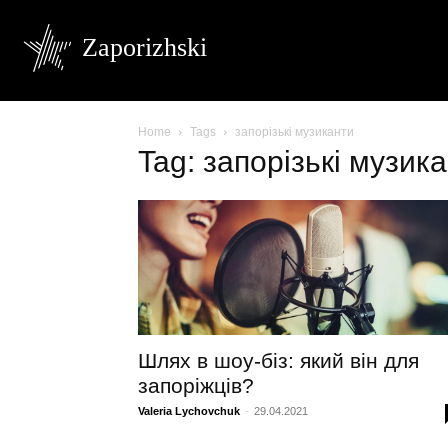
Zaporizhski
Home
Tags
запорізькі музиканти
Tag: запорізькі музик
Шлях в шоу-біз: який він для
запоріжців?
Valeria Lychovchuk
-
29.04.2021