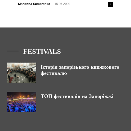
Marianna Semerenko
-
15.07.2020
0
FESTIVALS
Історія запорізького книжкового
фестивалю
ТОП фестивалів на Запоріжжі