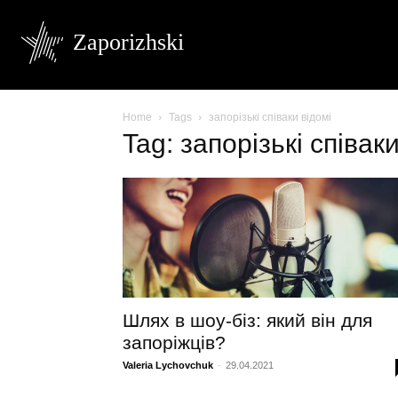
Zaporizhski
Home
Tags
запорізькі співаки відомі
Tag: запорізькі співак
Шлях в шоу-біз: який він для
запоріжців?
Valeria Lychovchuk
-
29.04.2021