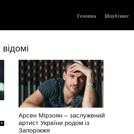
Головна
Шоубізнес
и відомі
Арсен Мірзоян – заслужений
артист України родом із
0
Запоріжжя