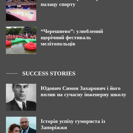
палацу спорту
“Черешнево”: улюблений
щорічний фестиваль
мелітопольців
SUCCESS STORIES
Юдович Симон Захарович і його
вплив на сучасну інженерну школу
Історія успіху гумориста із
Запоріжжя