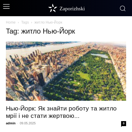
Zaporizhski
Home
Tags
житло Нью-Йорк
Tag: житло Нью-Йорк
Нью-Йорк: Як знайти роботу та житло
мрії і не стати жертвою...
admin
-
09.05.2025
0