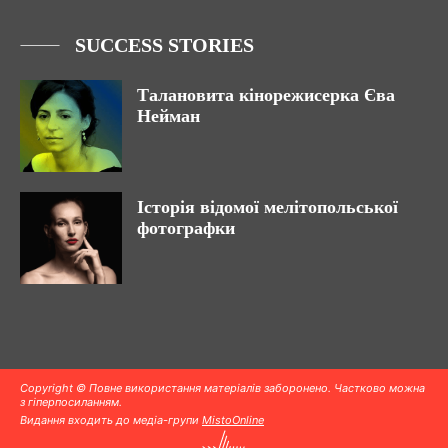
SUCCESS STORIES
Талановита кінорежисерка Єва
Нейман
Історія відомої мелітопольської
фотографки
Copyright © Повне використання матеріалів заборонено. Частково можна
з гіперпосиланням.
Видання входить до медіа-групи
MistoOnline