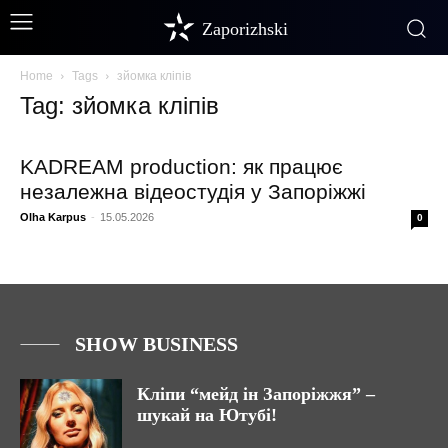
Zaporizhski
Home
Tags
зйомка кліпів
Tag: зйомка кліпів
KADREAM production: як працює
незалежна відеостудія у Запоріжжі
Olha Karpus
-
15.05.2026
0
SHOW BUSINESS
Кліпи “мейд ін Запоріжжя” –
шукай на Ютубі!