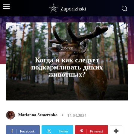
Zaporizhski
ДРУГОЕ
Когда и как следует
подкармливать диких
животных?
Marianna Semerenko
14.03.2024
Facebook
Twitter
Pinterest