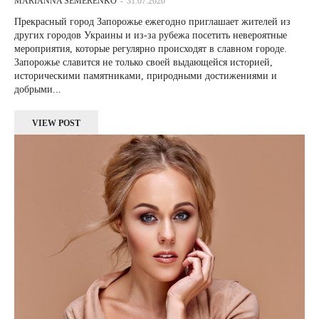
MARIANNA SEMERENKO
-
31.07.2020
Прекрасный город Запорожье ежегодно приглашает жителей из
других городов Украины и из-за рубежа посетить невероятные
мероприятия, которые регулярно происходят в славном городе.
Запорожье славится не только своей выдающейся историей,
историческими памятниками, природными достижениями и
добрыми...
VIEW POST