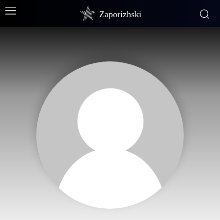
Zaporizhski