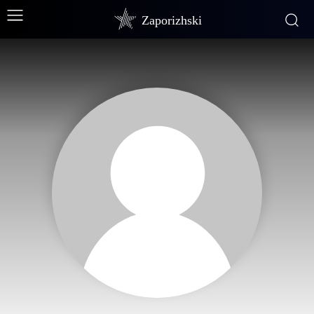
Zaporizhski