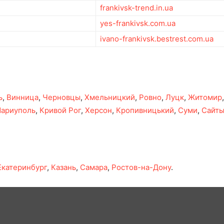
frankivsk-trend.in.ua
yes-frankivsk.com.ua
ivano-frankivsk.bestrest.com.ua
ь
,
Винница
,
Черновцы
,
Хмельницкий
,
Ровно
,
Луцк
,
Житомир
ариуполь
,
Кривой Рог
,
Херсон
,
Кропивницький
,
Суми
,
Сайт
Екатеринбург
,
Казань
,
Самара
,
Ростов-на-Дону
.