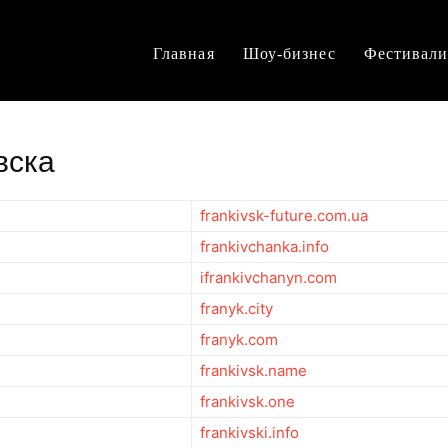
Главная
Шоу-бизнес
Фестивал
вска
frankivsk-future.com.ua
frankivchanka.info
ifrankivchanyn.com
franyk.city
franyk.com
frankivsk.name
frankivsk.one
frankivski.info