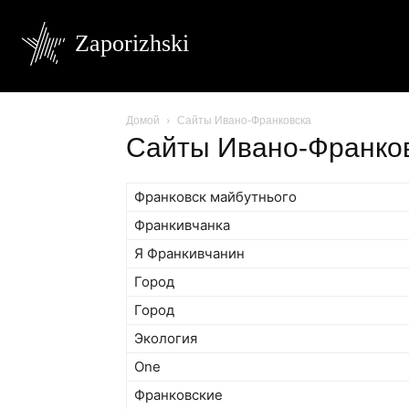
Zaporizhski
Домой
Сайты Ивано-Франковска
Сайты Ивано-Франко
Франковск майбутнього
Франкивчанка
Я Франкивчанин
Город
Город
Экология
One
Франковские