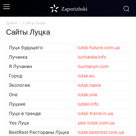
Zaporizhski
Домой
Сайты Луцка
Сайты Луцка
Луцк будущего
lutsk-future.com.ua
Лучанка
luchanka.info
Я Лучанин
iluchanyn.com
Город
lutsk.eu
Экология
lutsk.name
One
lutsk.one
Луцкие
lutski.info
Луцк в тренде
lutsk-trend.in.ua
Yes Луцк
yes-lutsk.com.ua
BestRest Рестораны Луцка
lutsk.bestrest.com.ua