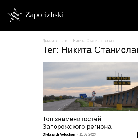
Zaporizhski
Домой
Теги
Никита Станиславович
Тег: Никита Станисла
Топ знаменитостей
Запорожского региона
Oleksandr Volochan
-
11.07.2023