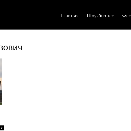
Главная
Шоу-бизнес
Фес
вович
0