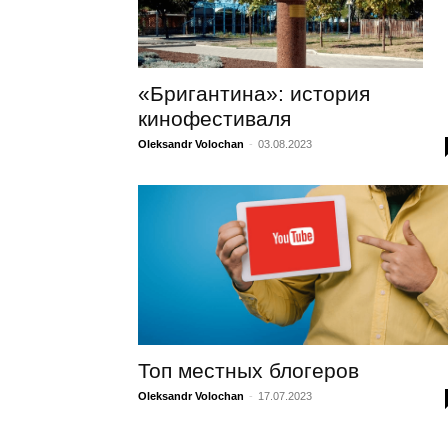
«Бригантина»: история
кинофестиваля
Oleksandr Volochan
-
03.08.2023
Топ местных блогеров
Oleksandr Volochan
-
17.07.2023