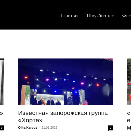
Главная
Шоу-бизнес
Фес
»
Известная запорожская группа
«
«Хорта»
е
м
Olha Karpus
-
21.01.2025
0
0