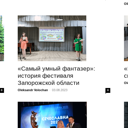
Ol
«
«Самый умный фантазер»:
с
история фестиваля
Запорожской области
Ol
Oleksandr Volochan
-
03.08.2023
0
0