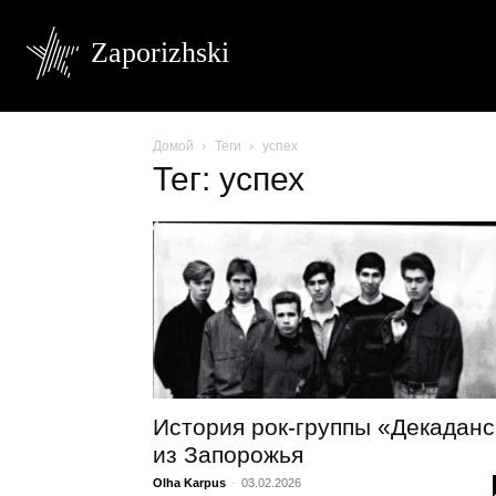
Zaporizhski
Домой
Теги
успех
Тег: успех
История рок-группы «Декаданс
из Запорожья
Olha Karpus
-
03.02.2026