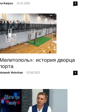
ha Karpus
-
15.01.2025
0
Мелитополь»: история дворца
порта
eksandr Volochan
-
03.08.2023
0