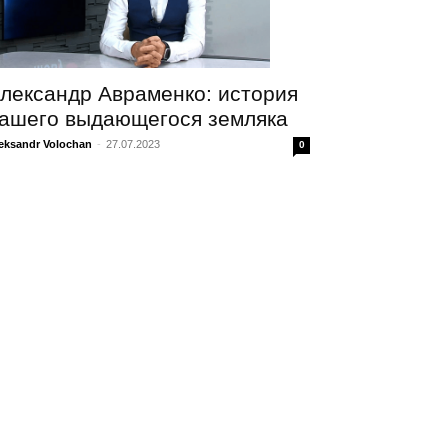
лександр Авраменко: история
ашего выдающегося земляка
eksandr Volochan
-
27.07.2023
0