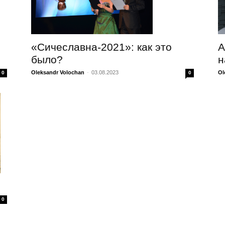
А
«Сичеславна-2021»: как это
н
было?
Ol
Oleksandr Volochan
-
03.08.2023
0
0
0