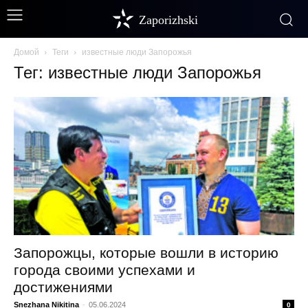
Zaporizhski
Домой
Теги
известные люди Запорожья
Тег: известные люди Запорожья
Запорожцы, которые вошли в историю
города своими успехами и
достижениями
Snezhana Nikitina
-
05.06.2024
0