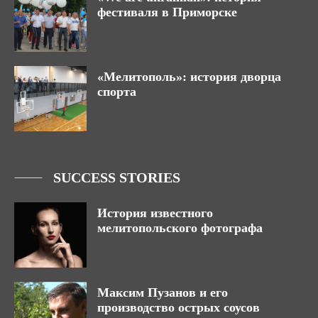
фестиваля в Приморске
«Мелитополь»: история дворца
спорта
SUCCESS STORIES
История известного
мелитопольского фотографа
Максим Пузанов и его
производство острых соусов