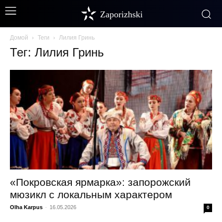
Zaporizhski
Домой
Теги
Лилия Гринь
Тег: Лилия Гринь
«Покровская ярмарка»: запорожский
мюзикл с локальным характером
Olha Karpus
-
16.05.2026
0