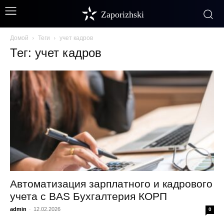
Zaporizhski
Домой
Теги
учет кадров
Тег: учет кадров
Автоматизация зарплатного и кадрового
учета с BAS Бухгалтерия КОРП
admin
-
12.02.2026
0