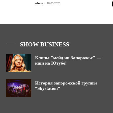
admin
-
18.03.2025
SHOW BUSINESS
Клипы "мейд ин Запорожье" —
ищи на Ютубе!
История запорожской группы
“Skystation”