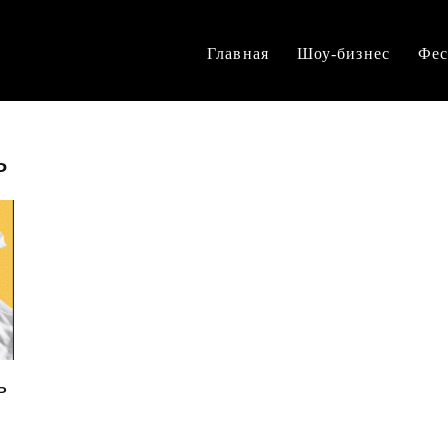
Главная
Шоу-бизнес
Фес
ь
ь