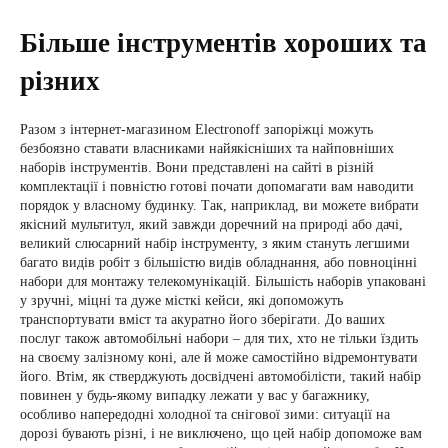
Більше інструментів хороших та
різних
Разом з інтернет-магазином Еlectronoff запоріжці можуть
безбоязно ставати власниками найякісніших та найповніших
наборів інструментів. Вони представлені на сайті в різній
комплектації і повністю готові почати допомагати вам наводити
порядок у власному будинку. Так, наприклад, ви можете вибрати
якісний мультитул, який завжди доречний на природі або дачі,
великий слюсарний набір інструменту, з яким стануть легшими
багато видів робіт з
більшістю видів обладнання, або повноцінні
набори для монтажу телекомунікацій. Більшість наборів упаковані
у зручні, міцні та дуже місткі кейси, які допоможуть
транспортувати вміст та акуратно його зберігати. До ваших
послуг також автомобільні набори – для тих, хто не тільки їздить
на своєму залізному коні, але й може самостійно відремонтувати
його. Втім, як стверджують досвідчені автомобілісти, такий набір
повинен у будь-якому випадку лежати у вас у багажнику,
особливо напередодні холодної та снігової зими: ситуації на
дорозі бувають різні, і не виключено, що цей набір допоможе вам