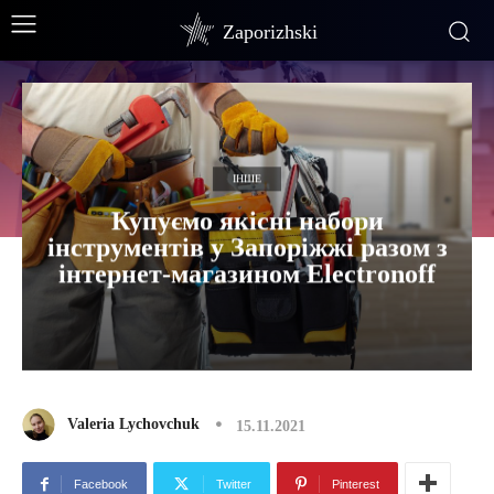
Zaporizhski
ІНШЕ
Купуємо якісні набори
інструментів у Запоріжжі разом з
інтернет-магазином Еlectronoff
Valeria Lychovchuk
15.11.2021
Facebook
Twitter
Pinterest