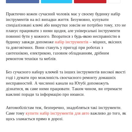
Практично кожен сучасний чоловік має у своєму будинку набір
інструментів на всі випадки життя. Безумовно, купувати
спеціалізовані ключі або викрутки зовсім не потрібно тому, хто не
планує працювати з ними щодня, але універсальні інструменти
повинні бути у кожного. Впоратися з будь-якою несправністю в
будинку завжди допоможе
набір інструментів
– міцних, якісних
та довговічних. Вони стануть у пригоді при роботах з
сантехнікою, електрикою, газовим обладнанням, дрібним
ремонтом техніки та меблів.
Без сучасного набору ключей та інших інструментів високої якості
годі і думати про можливість своєчасного ремонту домашніх
несправностей. А численні канали на Ютубі допоможуть
дізнатися, як саме ними працювати. Таким чином, ви отримаєте
важливі поради та інформацію про нюанси.
Автомобілістам теж, безперечно, знадобляться такі інструменти.
Саме тому
купити набір інструментів для авто
важливо до того, як
щось зламається прямо в дорозі.